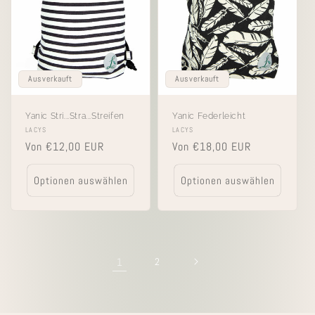
Ausverkauft
Ausverkauft
Yanic Stri...Stra...Streifen
Yanic Federleicht
Anbieter:
LACYS
Anbieter:
LACYS
Normaler
Von €12,00 EUR
Normaler
Von €18,00 EUR
Preis
Preis
Optionen auswählen
Optionen auswählen
1
2