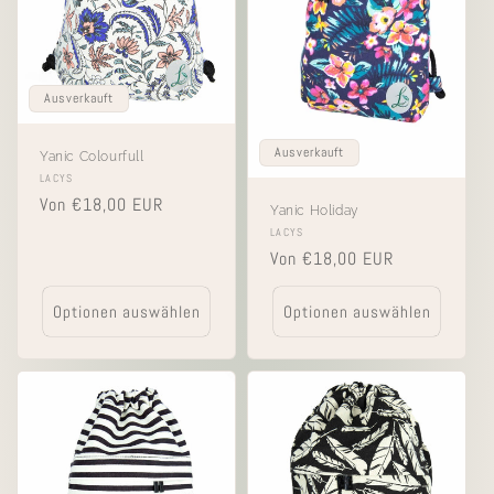
Ausverkauft
Ausverkauft
Yanic Colourfull
Anbieter:
LACYS
Normaler
Von €18,00 EUR
Yanic Holiday
Preis
Anbieter:
LACYS
Normaler
Von €18,00 EUR
Preis
Optionen auswählen
Optionen auswählen