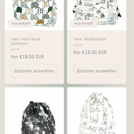
Ausverkauft
Ausverkauft
Yanic Patchwork
Yanic Nordenliebe
Elefanten
Anbieter:
LACYS
Anbieter:
LACYS
Normaler
Von €18,00 EUR
Normaler
Von €18,00 EUR
Preis
Preis
Optionen auswählen
Optionen auswählen