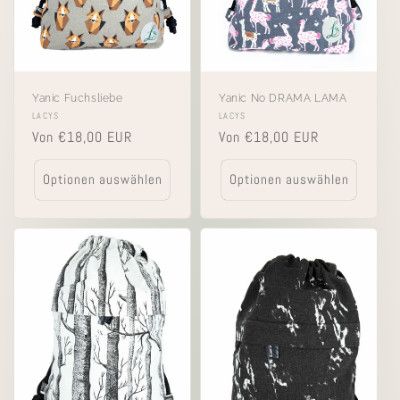
Yanic Fuchsliebe
Yanic No DRAMA LAMA
Anbieter:
LACYS
Anbieter:
LACYS
Normaler
Von €18,00 EUR
Normaler
Von €18,00 EUR
Preis
Preis
Optionen auswählen
Optionen auswählen