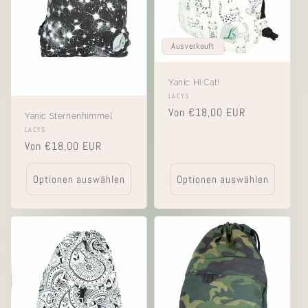
Ausverkauft
Yanic Hi Cat!
Anbieter:
LACYS
Normaler
Von €18,00 EUR
Yanic Sternenhimmel
Preis
Anbieter:
LACYS
Normaler
Von €18,00 EUR
Preis
Optionen auswählen
Optionen auswählen