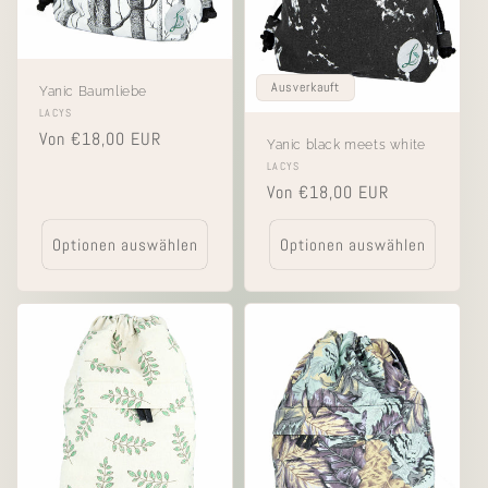
Ausverkauft
Yanic Baumliebe
Anbieter:
LACYS
Normaler
Von €18,00 EUR
Yanic black meets white
Preis
Anbieter:
LACYS
Normaler
Von €18,00 EUR
Preis
Optionen auswählen
Optionen auswählen