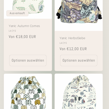
Ausverkauft
Yanic Autumn Comes
Anbieter:
LACYS
Normaler
Von €18,00 EUR
Yanic Herbstliebe
Preis
Anbieter:
LACYS
Normaler
Von €12,00 EUR
Preis
Optionen auswählen
Optionen auswählen