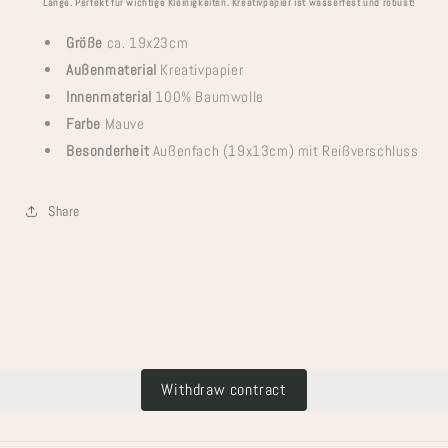
Länge. Perfekt für wichtige Kleinigkeiten. Kreativpapier ist wasserfest und robust!
Größe
ca. 19x23cm
Außenmaterial
Kreativpapier
Innenmaterial
100% Baumwolle
Farbe
Mauve
Besonderheit
Außenfach (19x13cm) mit Reißverschluss
Share
Withdraw contract