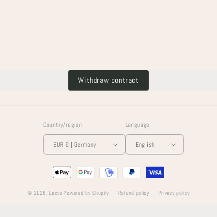
Withdraw contract
Country/region
Language
EUR € | Germany
English
Payment
methods
© 2026,
Lacys
Powered by Shopify
Refund policy
Privacy policy
Terms of service
Shipping policy
Legal notice
Contact information