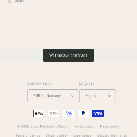
Share
Withdraw contract
Country/region
Language
EUR € | Germany
English
Payment
methods
© 2026,
Lacys
Powered by Shopify
Refund policy
Privacy policy
Terms of service
Shipping policy
Legal notice
Contact information