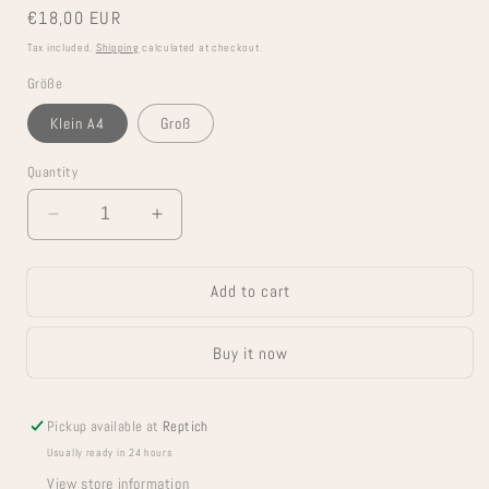
Regular
€18,00 EUR
price
Tax included.
Shipping
calculated at checkout.
Größe
Klein A4
Groß
Quantity
Decrease
Increase
quantity
quantity
for
for
Add to cart
Yanic
Yanic
No
No
DRAMA
DRAMA
Buy it now
LAMA
LAMA
Pickup available at
Reptich
Usually ready in 24 hours
View store information