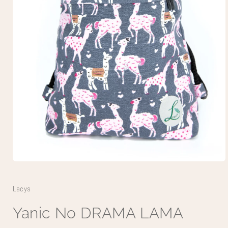
Open
media
1
in
Lacys
modal
Yanic No DRAMA LAMA