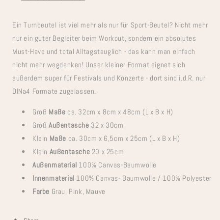
Ein Turnbeutel ist viel mehr als nur für Sport-Beutel? Nicht mehr
nur ein guter Begleiter beim Workout, sondern ein absolutes
Must-Have und total Alltagstauglich - das kann man einfach
nicht mehr wegdenken! Unser kleiner Format eignet sich
außerdem super für Festivals und Konzerte - dort sind i.d.R. nur
DINa4 Formate zugelassen.
Groß
Maße
ca. 32cm x 8cm x 48cm (L x B x H)
Groß
Außentasche
32 x 30cm
Klein
Maße
ca. 30cm x 6,5cm x 25cm (L x B x H)
Klein
Außentasche
20 x 25cm
Außenmaterial
100% Canvas-Baumwolle
Innenmaterial
100% Canvas- Baumwolle / 100% Polyester
Farbe
Grau, Pink, Mauve