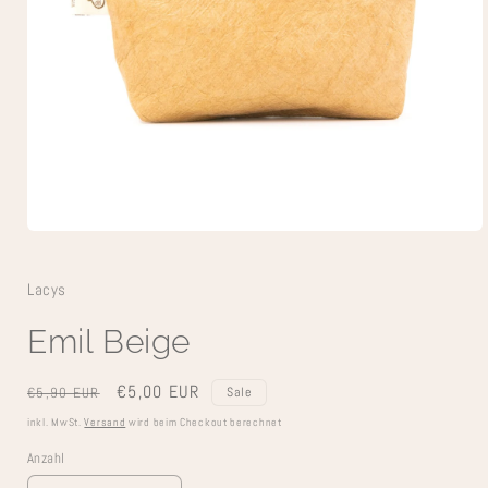
Medien
1
in
Modal
Lacys
öffnen
Emil Beige
Normaler
Verkaufspreis
€5,00 EUR
€5,90 EUR
Sale
Preis
inkl. MwSt.
Versand
wird beim Checkout berechnet
Anzahl