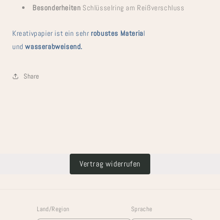
Besonderheiten
Schlüsselring am Reißverschluss
Kreativpapier ist ein sehr
robustes Materia
l
und
w
asserabweisend.
Share
Vertrag widerrufen
Land/Region
Sprache