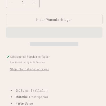
Verringere
Erhöhe
die
die
Menge
Menge
In den Warenkorb legen
für
für
Emil
Emil
Beige
Beige
Abholung bei
Reptich
verfügbar
Gewöhnlich fertig in 24 Stunden
Shop-Informationen anzeigen
Größe
ca. 14x11x1cm
Material
Kreativpapier
Farbe
Beige