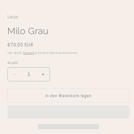
Lacys
Milo Grau
Normaler
€70,00 EUR
Preis
inkl. MwSt.
Versand
wird beim Checkout berechnet
Anzahl
Verringere
Erhöhe
die
die
Menge
Menge
In den Warenkorb legen
für
für
Milo
Milo
Grau
Grau